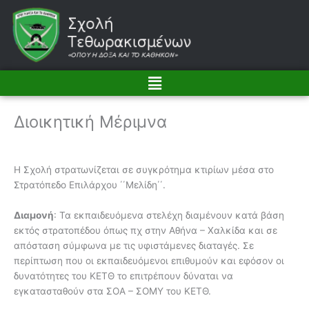
Μετάβαση
στο
περιεχόμενο
Menu
Διοικητική Μέριμνα
Η Σχολή στρατωνίζεται σε συγκρότημα κτιρίων μέσα στο
Στρατόπεδο Επιλάρχου ΄΄Μελίδη΄΄.
Διαμονή
: Τα εκπαιδευόμενα στελέχη διαμένουν κατά βάση
εκτός στρατοπέδου όπως πχ στην Αθήνα – Χαλκίδα και σε
απόσταση σύμφωνα με τις υφιστάμενες διαταγές. Σε
περίπτωση που οι εκπαιδευόμενοι επιθυμούν και εφόσον οι
δυνατότητες του ΚΕΤΘ το επιτρέπουν δύναται να
εγκατασταθούν στα ΣΟΑ – ΣΟΜΥ του ΚΕΤΘ.