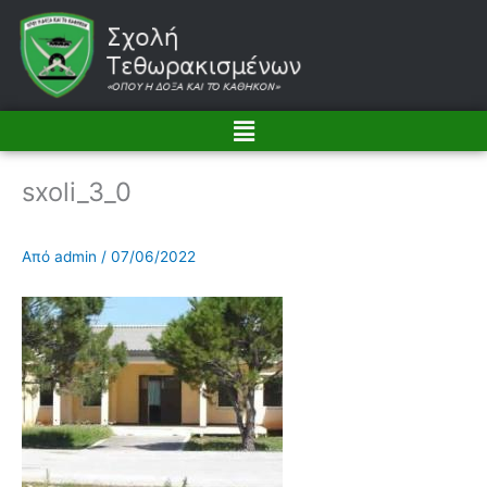
Μετάβαση
στο
περιεχόμενο
Menu
sxoli_3_0
Από
admin
/
07/06/2022