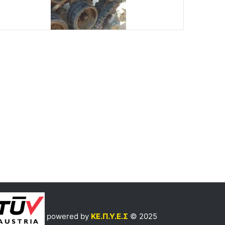
powered by
ΚΕ.Π.Υ.Ε.Σ
© 2025