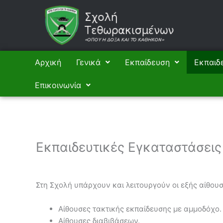
Μετάβαση
στο
περιεχόμενο
Αρχική
Γενικά
Εκπαίδευση
Εκπαιδ
Επικοινωνία
Εκπαιδευτικές Εγκαταστάσεις
Στη Σχολή υπάρχουν και λειτουργούν οι εξής αίθουσ
Αίθουσες τακτικής εκπαίδευσης με αμμοδόχο.
Αίθουσες διαβιβάσεων.