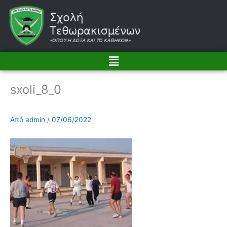
Μετάβαση
στο
περιεχόμενο
Menu
sxoli_8_0
Από
admin
/
07/06/2022