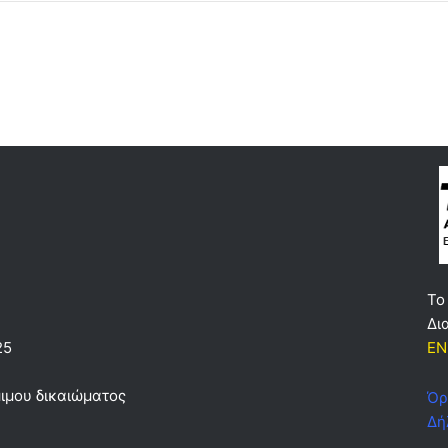
Το
Δι
EN
25
ιμου δικαιώματος
Όρ
Δή