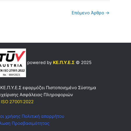
Επόμενο Άρθρο
→
powered by
ΚΕ.Π.Υ.Ε.Σ
© 2025
 ΚΕ.Π.Υ.Ε.Σ εφαρμόζει Πιστοποιημένο Σύστημα
αχείρισης Ασφάλειας Πληροφοριών
 ISO 27001:2022
οι χρήσης
Πολιτική απορρήτου
λωση Προσβασιμότητας