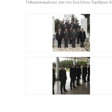
Τεθωρακισμένων, και του Συλλόγου Έφεδρων Αξ