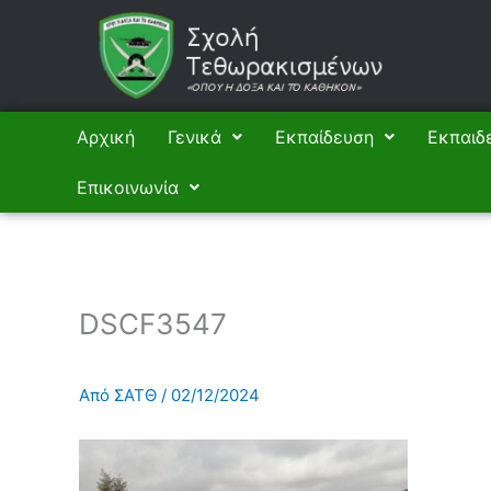
Μετάβαση
στο
περιεχόμενο
Αρχική
Γενικά
Εκπαίδευση
Εκπαιδ
Επικοινωνία
DSCF3547
Από
ΣΑΤΘ
/
02/12/2024